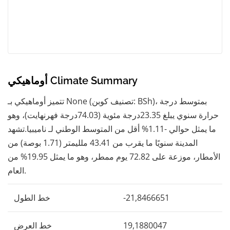
أوماهيكي Climate Summary
تتميز أوماهيكي بـ None (تصنيف كوبن: BSh)، بمتوسط ​​درجة
حرارة سنوي يبلغ 23.35درجة مئوية (74.03درجة فهرنهايت)، وهو
ما يمثل حوالي -1.11% أقل من المتوسط ​​الوطني لـ ناميبيا.تشهد
المدينة سنويًا ما يقرب من 43.41 ملليمتر (1.71 بوصة) من
الأمطار، موزعة على 72.82 يوم ممطر، وهو ما يمثل 19.95% من
العام.
-21,8466651
خط الطول
19,1880047
خط العرض