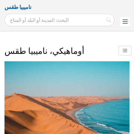
ناميبيا طقس
أوماهيكي، ناميبيا طقس