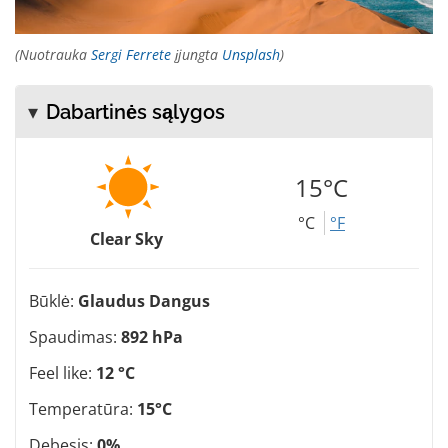
(Nuotrauka
Sergi Ferrete
įjungta
Unsplash
)
Dabartinės sąlygos
15°C
°C
°F
Clear Sky
Būklė:
Glaudus Dangus
Spaudimas:
892 hPa
Feel like:
12 °C
Temperatūra:
15°C
Debesis:
0%