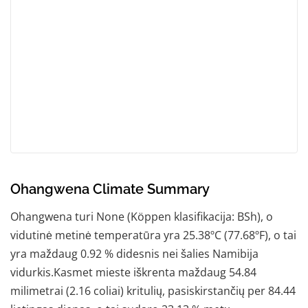
Ohangwena Climate Summary
Ohangwena turi None (Köppen klasifikacija: BSh), o
vidutinė metinė temperatūra yra 25.38ºC (77.68ºF), o tai
yra maždaug 0.92 % didesnis nei šalies Namibija
vidurkis.Kasmet mieste iškrenta maždaug 54.84
milimetrai (2.16 coliai) kritulių, pasiskirstančių per 84.44