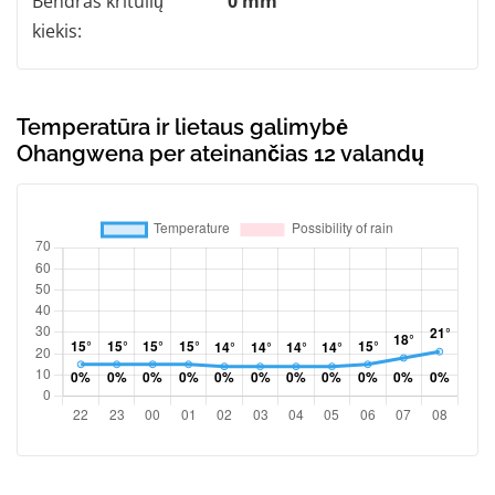
Bendras kritulių
0 mm
kiekis:
Temperatūra ir lietaus galimybė
Ohangwena per ateinančias 12 valandų