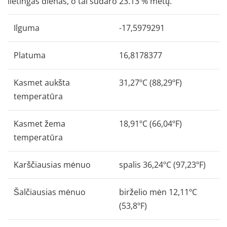
lietingas dienas, o tai sudaro 23.13 % metų.
Ilguma
-17,5979291
Platuma
16,8178377
Kasmet aukšta
31,27ºC (88,29ºF)
temperatūra
Kasmet žema
18,91ºC (66,04ºF)
temperatūra
Karščiausias mėnuo
spalis 36,24ºC (97,23ºF)
Šalčiausias mėnuo
birželio mėn 12,11ºC
(53,8ºF)