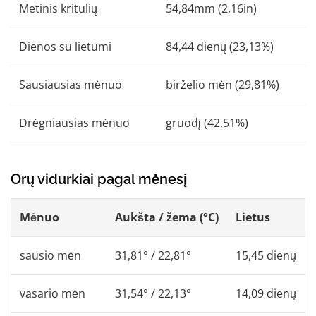
Metinis kritulių
54,84mm (2,16in)
Dienos su lietumi
84,44 dienų (23,13%)
Sausiausias mėnuo
birželio mėn (29,81%)
Drėgniausias mėnuo
gruodį (42,51%)
Orų vidurkiai pagal mėnesį
Mėnuo
Aukšta / žema (°C)
Lietus
sausio mėn
31,81° / 22,81°
15,45 dienų
vasario mėn
31,54° / 22,13°
14,09 dienų