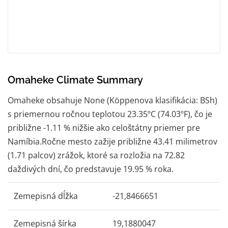
Omaheke Climate Summary
Omaheke obsahuje None (Köppenova klasifikácia: BSh)
s priemernou ročnou teplotou 23.35ºC (74.03ºF), čo je
približne -1.11 % nižšie ako celoštátny priemer pre
Namíbia.Ročne mesto zažije približne 43.41 milimetrov
(1.71 palcov) zrážok, ktoré sa rozložia na 72.82
daždivých dní, čo predstavuje 19.95 % roka.
Zemepisná dĺžka
-21,8466651
Zemepisná šírka
19,1880047