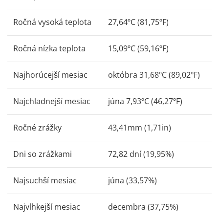
Ročná vysoká teplota
27,64ºC (81,75ºF)
Ročná nízka teplota
15,09ºC (59,16ºF)
Najhorúcejší mesiac
októbra 31,68ºC (89,02ºF)
Najchladnejší mesiac
júna 7,93ºC (46,27ºF)
Ročné zrážky
43,41mm (1,71in)
Dni so zrážkami
72,82 dní (19,95%)
Najsuchší mesiac
júna (33,57%)
Najvlhkejší mesiac
decembra (37,75%)