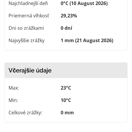
Najchladnejší deň
0°C (10 August 2026)
Priemerná vlhkosť
29,23%
Dni so zrážkami
0 dní
Najvyššie zrážky
1 mm (21 August 2026)
Včerajšie údaje
Max:
23°C
Min:
10°C
Celkové zrážky:
0 mm