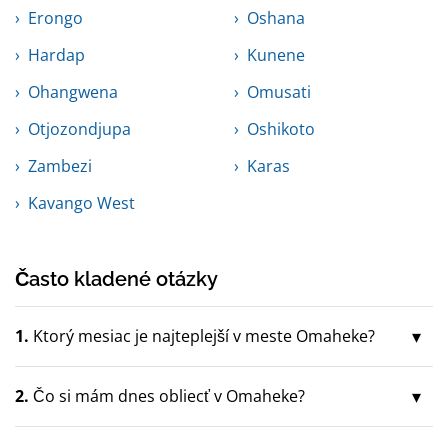
Erongo
Oshana
Hardap
Kunene
Ohangwena
Omusati
Otjozondjupa
Oshikoto
Zambezi
Karas
Kavango West
Často kladené otázky
1.
Ktorý mesiac je najteplejší v meste Omaheke?
2.
Čo si mám dnes obliecť v Omaheke?