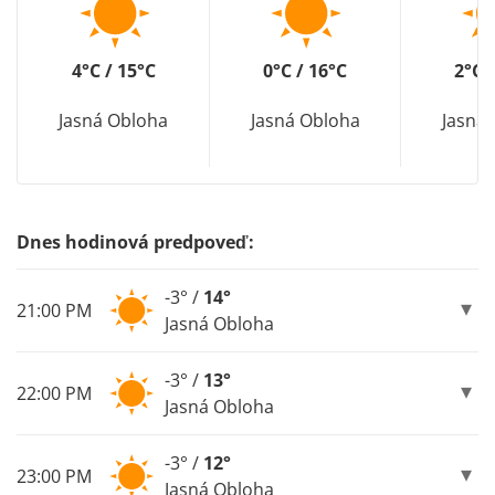
4°C / 15°C
0°C / 16°C
2°C 
Jasná Obloha
Jasná Obloha
Jasná
Dnes hodinová predpoveď:
-3° /
14°
21:00 PM
Jasná Obloha
-3° /
13°
22:00 PM
Jasná Obloha
-3° /
12°
23:00 PM
Jasná Obloha