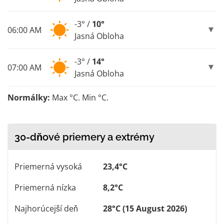
-3° /
10°
06:00 AM
Jasná Obloha
-3° /
14°
07:00 AM
Jasná Obloha
Normálky:
Max °C. Min °C.
30-dňové priemery a extrémy
Priemerná vysoká
23,4°C
Priemerná nízka
8,2°C
Najhorúcejší deň
28°C (15 August 2026)