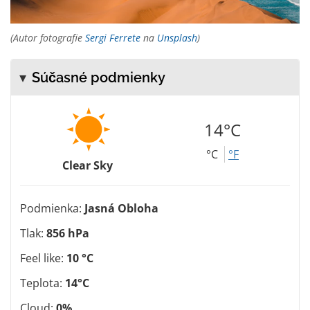
(Autor fotografie
Sergi Ferrete
na
Unsplash
)
Súčasné podmienky
14°C
°C
°F
Clear Sky
Podmienka:
Jasná Obloha
Tlak:
856 hPa
Feel like:
10 °C
Teplota:
14°C
Cloud:
0%