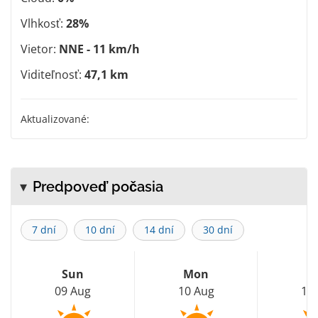
Vlhkosť:
28%
Vietor:
NNE - 11 km/h
Viditeľnosť:
47,1 km
Aktualizované:
Predpoveď počasia
7 dní
10 dní
14 dní
30 dní
Sun
Mon
T
09 Aug
10 Aug
11