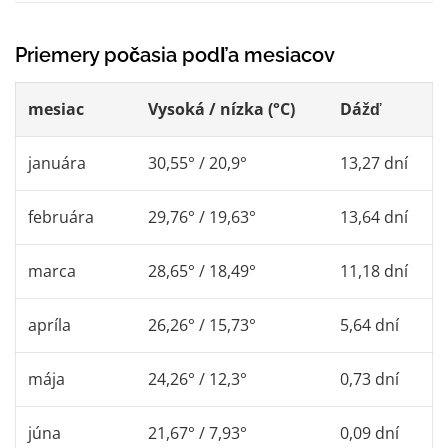
Priemery počasia podľa mesiacov
mesiac
Vysoká / nízka (°C)
Dážď
januára
30,55° / 20,9°
13,27 dní
februára
29,76° / 19,63°
13,64 dní
marca
28,65° / 18,49°
11,18 dní
apríla
26,26° / 15,73°
5,64 dní
mája
24,26° / 12,3°
0,73 dní
júna
21,67° / 7,93°
0,09 dní