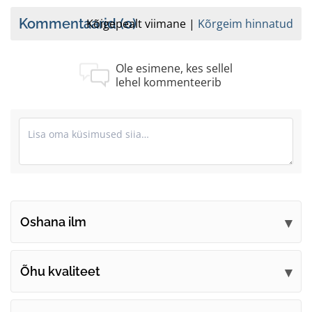
Kommentaarid
(0)
Kõigepealt viimane
Kõrgeim hinnatud
Ole esimene, kes sellel
lehel kommenteerib
Oshana ilm
Esitage oma kommentaarid
Õhu kvaliteet