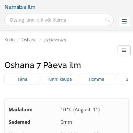
Namiibia Ilm
Kodu
Oshana
7 päeva ilm
Oshana 7 Päeva ilm
Täna
Tunni kaupa
Homme
3 p
Madalaim
10 °C (August. 11)
Sademed
0mm