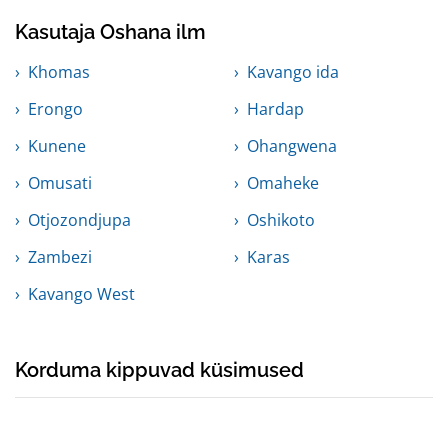
Kasutaja Oshana ilm
Khomas
Kavango ida
Erongo
Hardap
Kunene
Ohangwena
Omusati
Omaheke
Otjozondjupa
Oshikoto
Zambezi
Karas
Kavango West
Korduma kippuvad küsimused