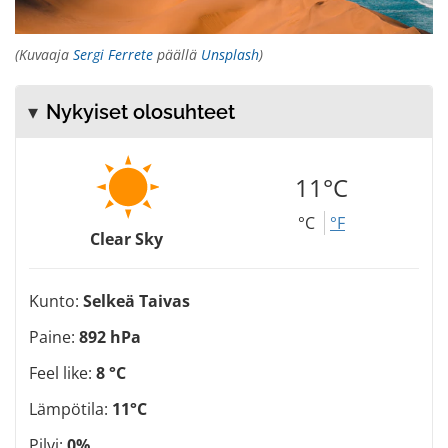
(Kuvaaja
Sergi Ferrete
päällä
Unsplash
)
Nykyiset olosuhteet
11°C
°C
°F
Clear Sky
Kunto:
Selkeä Taivas
Paine:
892 hPa
Feel like:
8 °C
Lämpötila:
11°C
Pilvi:
0%