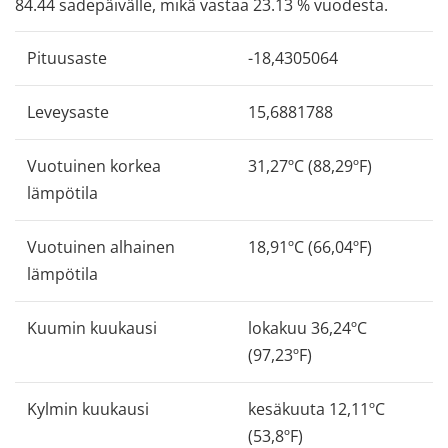
84.44 sadepäivälle, mikä vastaa 23.13 % vuodesta.
Pituusaste
-18,4305064
Leveysaste
15,6881788
Vuotuinen korkea
31,27ºC (88,29ºF)
lämpötila
Vuotuinen alhainen
18,91ºC (66,04ºF)
lämpötila
Kuumin kuukausi
lokakuu 36,24ºC
(97,23ºF)
Kylmin kuukausi
kesäkuuta 12,11ºC
(53,8ºF)