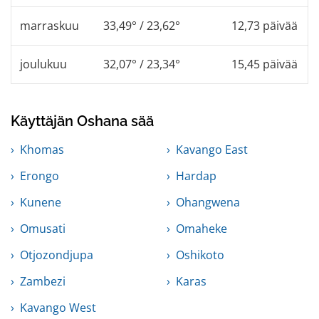
marraskuu
33,49° / 23,62°
12,73 päivää
joulukuu
32,07° / 23,34°
15,45 päivää
Käyttäjän Oshana sää
Khomas
Kavango East
Erongo
Hardap
Kunene
Ohangwena
Omusati
Omaheke
Otjozondjupa
Oshikoto
Zambezi
Karas
Kavango West