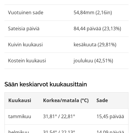
Vuotuinen sade
54,84mm (2,16in)
Sateisia päiviä
84,44 päivää (23,13%)
Kuivin kuukausi
kesäkuuta (29,81%)
Kostein kuukausi
joulukuu (42,51%)
Sään keskiarvot kuukausittain
Kuukausi
Korkea/matala (°C)
Sade
tammikuu
31,81° / 22,81°
15,45 päivää
helmikuu
31,54° / 22,13°
14,09 päivää