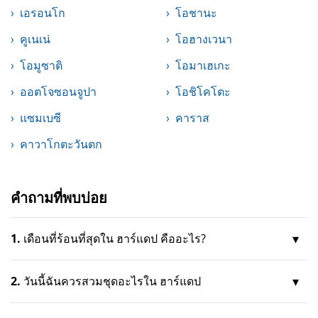
เอรอนโก
โอชานะ
คูเนเน่
โอฮางเวนา
โอมูซาติ
โอมาเฮเกะ
ออตโจซอนจูปา
โอชิโคโตะ
แซมเบซี
คาราส
คาวาโกตะวันตก
คำถามที่พบบ่อย
1.
เดือนที่ร้อนที่สุดใน ฮาร์แดป คืออะไร?
2.
วันนี้ฉันควรสวมชุดอะไรใน ฮาร์แดป