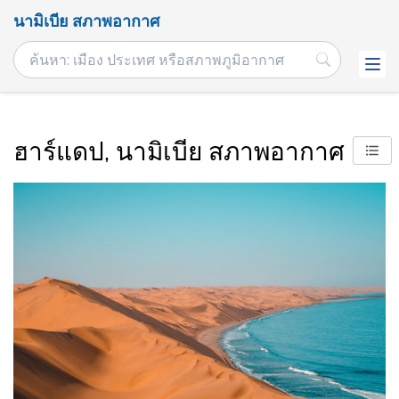
นามิเบีย สภาพอากาศ
ฮาร์แดป, นามิเบีย สภาพอากาศ