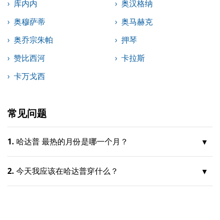
库内内
奥汉格纳
奥穆萨蒂
奥马赫克
奥乔宗朱帕
押琴
赞比西河
卡拉斯
卡万戈西
常见问题
1.
哈达普 最热的月份是哪一个月？
2.
今天我应该在哈达普穿什么？