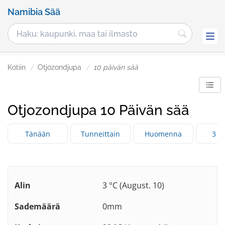
Namibia Sää
Kotiin
Otjozondjupa
10 päivän sää
Otjozondjupa 10 Päivän sää
Tänään
Tunneittain
Huomenna
3 p
Alin
3 °C (August. 10)
Sademäärä
0mm