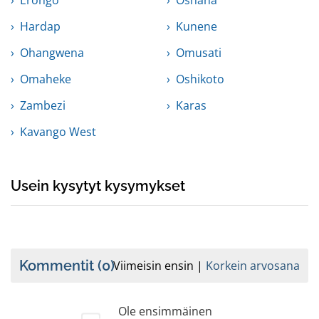
Erongo
Oshana
Hardap
Kunene
Ohangwena
Omusati
Omaheke
Oshikoto
Zambezi
Karas
Kavango West
Usein kysytyt kysymykset
Kommentit
(0)
Viimeisin ensin
Korkein arvosana
Ole ensimmäinen