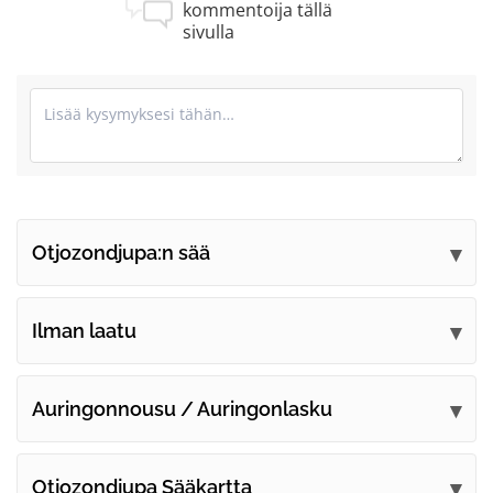
kommentoija tällä
sivulla
Otjozondjupa:n sää
Lähetä kommenttisi
Ilman laatu
Auringonnousu / Auringonlasku
Otjozondjupa Sääkartta