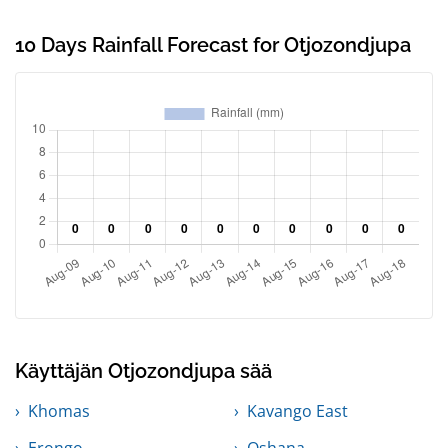
10 Days Rainfall Forecast for Otjozondjupa
Käyttäjän Otjozondjupa sää
Khomas
Kavango East